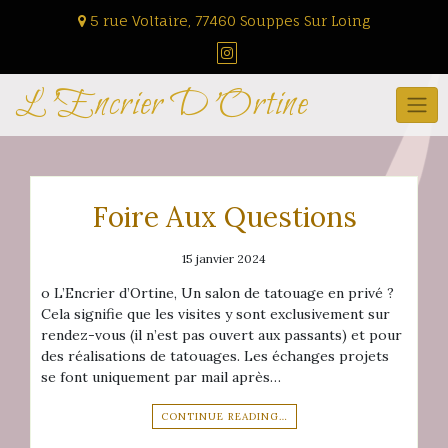
Skip
5 rue Voltaire, 77460 Souppes Sur Loing
to
content
L'Encrier D'Ortine
Foire Aux Questions
15 janvier 2024
o L’Encrier d’Ortine, Un salon de tatouage en privé ?
Cela signifie que les visites y sont exclusivement sur
rendez-vous (il n’est pas ouvert aux passants) et pour
des réalisations de tatouages. Les échanges projets
se font uniquement par mail après…
CONTINUE READING…